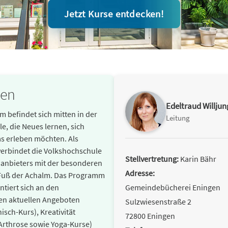
Jetzt Kurse entdecken!
gen
Edeltraud Willjun
 befindet sich mitten in der
Leitung
le, die Neues lernen, sich
s erleben möchten. Als
verbindet die Volkshochschule
Stellvertretung:
Karin Bähr
sanbieters mit der besonderen
Adresse:
Fuß der Achalm. Das Programm
ntiert sich an den
Gemeindebücherei Eningen
den aktuellen Angeboten
Sulzwiesenstraße 2
isch-Kurs), Kreativität
72800 Eningen
 Arthrose sowie Yoga-Kurse)