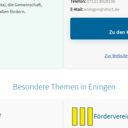
Telefon:
07121 8928100
a), die Gemeinschaft,
E-Mail:
eningen@vhsrt.de
aßen fördern.
Zu den 
Zur Website
Besondere Themen in Eningen
e
Förderverei