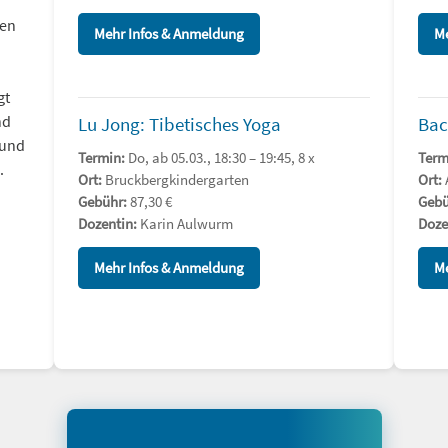
nen
Mehr Infos & Anmeldung
Me
gt
nd
Lu Jong: Tibetisches Yoga
Bac
 und
Termin:
Do, ab 05.03., 18:30 – 19:45, 8 x
Term
.
Ort:
Bruckbergkindergarten
Ort:
Gebühr:
87,30 €
Gebü
Dozentin:
Karin Aulwurm
Doze
Mehr Infos & Anmeldung
Me