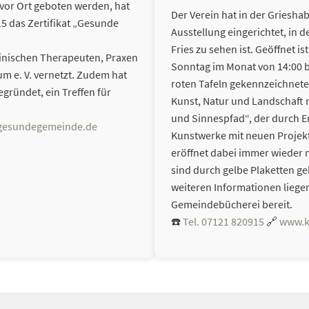
e vor Ort geboten werden, hat
Der Verein hat in der Griesha
5 das Zertifikat „Gesunde
Ausstellung eingerichtet, in 
Fries zu sehen ist. Geöffnet i
zinischen Therapeuten, Praxen
Sonntag im Monat von 14:00 bi
m e. V. vernetzt. Zudem hat
roten Tafeln gekennzeichnet
gründet, ein Treffen für
Kunst, Natur und Landschaft 
und Sinnespfad“, der durch E
esundegemeinde.de
Kunstwerke mit neuen Projekt
eröffnet dabei immer wieder 
sind durch gelbe Plaketten g
weiteren Informationen liege
Gemeindebücherei bereit.
☎️
Tel. 07121 820915
🔗
www.k