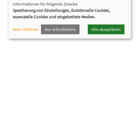
Informationen für folgende Zwecke:
Speicherung von Einstellungen, funktionelle Cookies,
essenzielle Cookies und eingebettete Medien.
Mehr erfahren
Nur erforderliche
Alle akzeptieren
Nützliche Links
Programmheft
Downloads
Öffnungszeiten
Cookie Einstellungen
Widerruf
Datenschutz
Barrierefreiheit