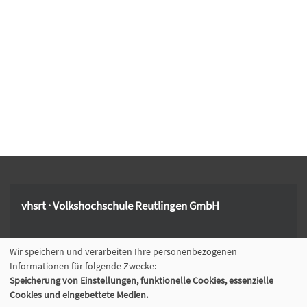
vhsrt · Volkshochschule Reutlingen GmbH
Spendhausstraße 6 | 72764 Reutlingen
Wir speichern und verarbeiten Ihre personenbezogenen
+49 7121 336-0
Informationen für folgende Zwecke:
+49 7121 336-222
Speicherung von Einstellungen, funktionelle Cookies, essenzielle
info@vhsrt.de
Cookies und eingebettete Medien.