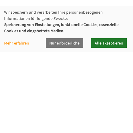
Wir speichern und verarbeiten Ihre personenbezogenen
Informationen für folgende Zwecke:
Speicherung von Einstellungen, funktionelle Cookies, essenzielle
Cookies und eingebettete Medien.
Mehr erfahren
Nur erforderliche
Alle akzeptieren
vhsrt · Volkshochschule Reutlingen GmbH
Spendhausstraße 6 | 72764 Reutlingen
+49 7121 336-0
+49 7121 336-222
info@vhsrt.de