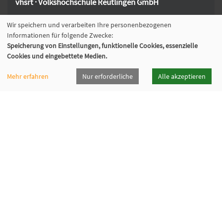
vhsrt · Volkshochschule Reutlingen GmbH
Wir speichern und verarbeiten Ihre personenbezogenen
Spendhausstraße 6 | 72764 Reutlingen
Informationen für folgende Zwecke:
+49 7121 336-0
Speicherung von Einstellungen, funktionelle Cookies, essenzielle
+49 7121 336-222
Cookies und eingebettete Medien.
info@vhsrt.de
Mehr erfahren
Nur erforderliche
Alle akzeptieren
Widerrufsformular
Programmheft
Downloads
Öffnungszeiten
Cookie Einstellungen