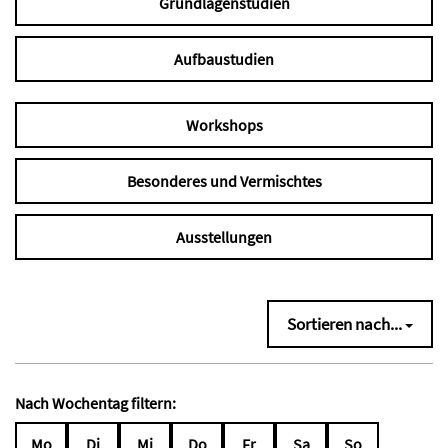
Grundlagenstudien
Aufbaustudien
Workshops
Besonderes und Vermischtes
Ausstellungen
Sortieren nach...
Nach Wochentag filtern:
Mo
Di
Mi
Do
Fr
Sa
So