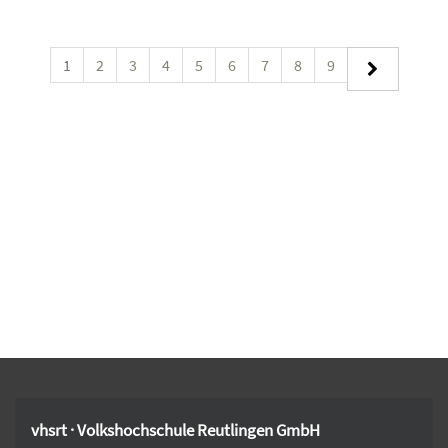
1
2
3
4
5
6
7
8
9
vhsrt · Volkshochschule Reutlingen GmbH