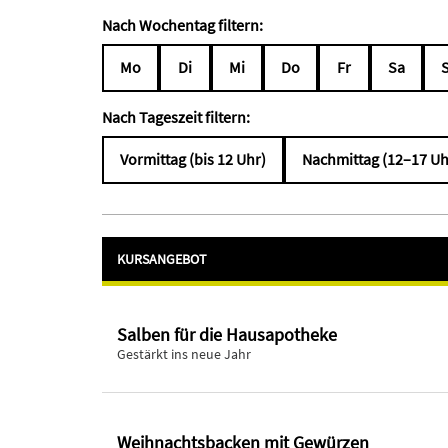
Nach Wochentag filtern:
Mo
Di
Mi
Do
Fr
Sa
Nach Tageszeit filtern:
Vormittag (bis 12 Uhr)
Nachmittag (12–17 Uh
KURSANGEBOT
Salben für die Hausapotheke
Gestärkt ins neue Jahr
Weihnachtsbacken mit Gewürzen