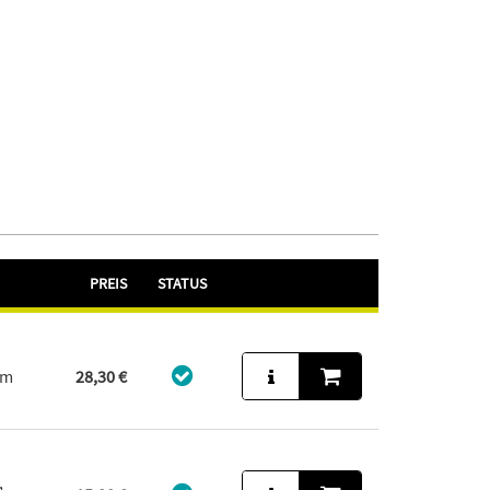
PREIS
STATUS
um
28,30 €
,