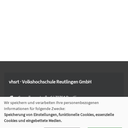
vhsrt · Volkshochschule Reutlingen GmbH
Spendhausstraße 6 | 72764 Reutlingen
Wir speichern und verarbeiten Ihre personenbezogenen
+49 7121 336-0
Informationen für folgende Zwecke:
+49 7121 336-222
Speicherung von Einstellungen, funktionelle Cookies, essenzielle
info@vhsrt.de
Cookies und eingebettete Medien.