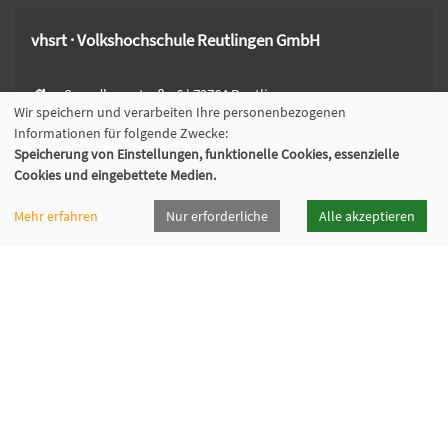
vhsrt · Volkshochschule Reutlingen GmbH
Spendhausstraße 6 | 72764 Reutlingen
Wir speichern und verarbeiten Ihre personenbezogenen
+49 7121 336-0
Informationen für folgende Zwecke:
+49 7121 336-222
Speicherung von Einstellungen, funktionelle Cookies, essenzielle
info@vhsrt.de
Cookies und eingebettete Medien.
Mehr erfahren
Nur erforderliche
Alle akzeptieren
Widerrufsformular
Programmheft
Downloads
Öffnungszeiten
Cookie Einstellungen