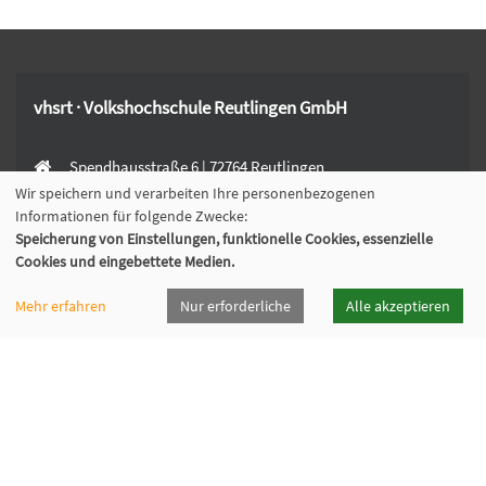
vhsrt · Volkshochschule Reutlingen GmbH
Spendhausstraße 6 | 72764 Reutlingen
+49 7121 336-0
Wir speichern und verarbeiten Ihre personenbezogenen
Informationen für folgende Zwecke:
+49 7121 336-222
Speicherung von Einstellungen, funktionelle Cookies, essenzielle
info@vhsrt.de
Cookies und eingebettete Medien.
Mehr erfahren
Nur erforderliche
Alle akzeptieren
Widerrufsformular
Programmheft
Downloads