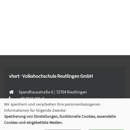
vhsrt · Volkshochschule Reutlingen GmbH
Spendhausstraße 6 | 72764 Reutlingen
+49 7121 336-0
Wir speichern und verarbeiten Ihre personenbezogenen
+49 7121 336-222
Informationen für folgende Zwecke:
info@vhsrt.de
Speicherung von Einstellungen, funktionelle Cookies, essenzielle
Cookies und eingebettete Medien.