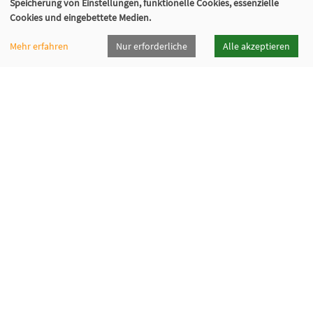
Speicherung von Einstellungen, funktionelle Cookies, essenzielle
Cookies und eingebettete Medien.
Mehr erfahren
Nur erforderliche
Alle akzeptieren
vhsrt · Volkshochschule Reutlingen GmbH
Spendhausstraße 6 | 72764 Reutlingen
+49 7121 336-0
+49 7121 336-222
info@vhsrt.de
Widerrufsformular
Programmheft