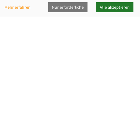
Mehr erfahren
Nur erforderliche
Alle akzeptieren
vhsrt · Volkshochschule Reutlingen GmbH
Spendhausstraße 6 | 72764 Reutlingen
+49 7121 336-0
+49 7121 336-222
info@vhsrt.de
Widerrufsformular
Programmheft
Downloads