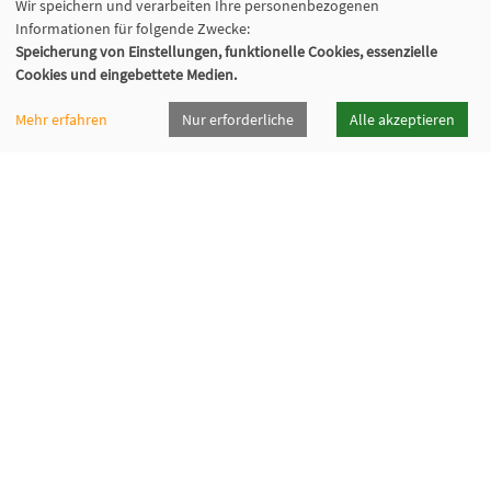
Wir speichern und verarbeiten Ihre personenbezogenen
Informationen für folgende Zwecke:
Speicherung von Einstellungen, funktionelle Cookies, essenzielle
Cookies und eingebettete Medien.
Mehr erfahren
Nur erforderliche
Alle akzeptieren
vhsrt · Volkshochschule Reutlingen GmbH
Spendhausstraße 6 | 72764 Reutlingen
+49 7121 336-0
+49 7121 336-222
info@vhsrt.de
Widerrufsformular