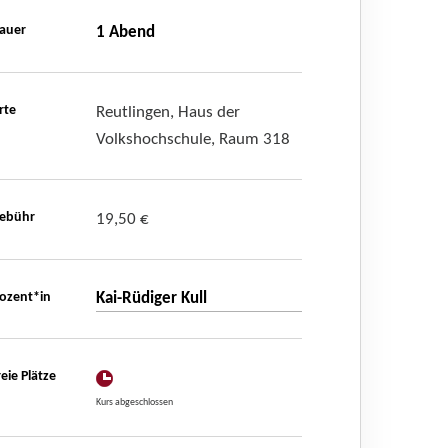
auer
1 Abend
rte
Reutlingen, Haus der
Volkshochschule, Raum 318
ebühr
19,50 €
ozent*in
Kai-Rüdiger Kull
reie Plätze
Kurs abgeschlossen