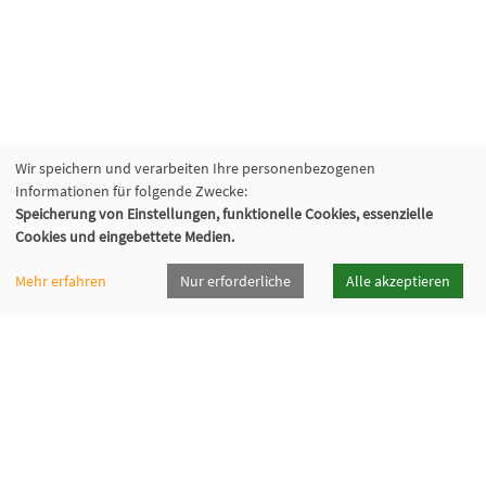
Wir speichern und verarbeiten Ihre personenbezogenen
Informationen für folgende Zwecke:
Speicherung von Einstellungen, funktionelle Cookies, essenzielle
Cookies und eingebettete Medien.
Mehr erfahren
Nur erforderliche
Alle akzeptieren
vhsrt · Volkshochschule Reutlingen GmbH
Spendhausstraße 6 | 72764 Reutlingen
+49 7121 336-0
+49 7121 336-222
info@vhsrt.de