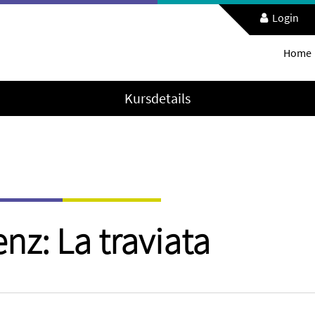
Login
Home
Kursdetails
z: La traviata