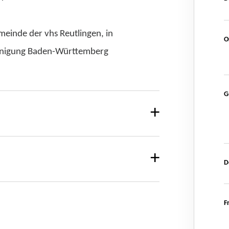
meinde der vhs Reutlingen, in
O
einigung Baden-Württemberg
G
D
F