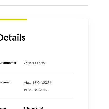
Details
ursnummer
263C111103
eitraum
Mo., 13.04.2026
19:00 – 21:00 Uhr
auer
1 Termin(e)