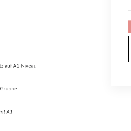
tz auf A1-Niveau
n Gruppe
int A1