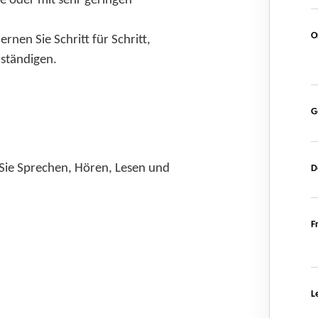
ne oder mit sehr geringen
O
lernen Sie Schritt für Schritt,
rständigen.
G
Sie Sprechen, Hören, Lesen und
D
F
L