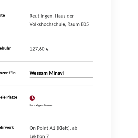
rte
Reutlingen, Haus der
Volkshochschule, Raum E05
ebühr
127,60 €
ozent*in
Wessam Minavi
reie Plätze
Kurs abgeschlossen
ehrwerk
On Point A1 (Klett), ab
Lektion 7