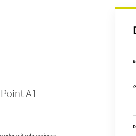
K
Z
 Point A1
D