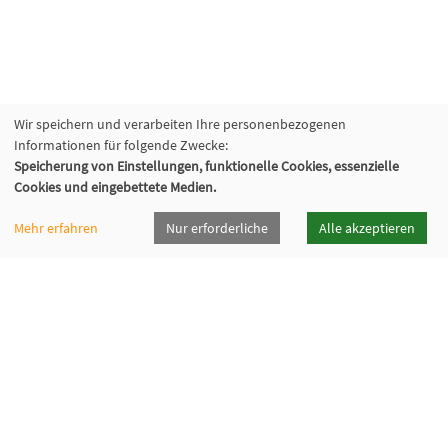
Wir speichern und verarbeiten Ihre personenbezogenen
Informationen für folgende Zwecke:
Speicherung von Einstellungen, funktionelle Cookies, essenzielle
Cookies und eingebettete Medien.
Mehr erfahren
Nur erforderliche
Alle akzeptieren
vhsrt · Volkshochschule Reutlingen GmbH
Spendhausstraße 6 | 72764 Reutlingen
+49 7121 336-0
+49 7121 336-222
info@vhsrt.de