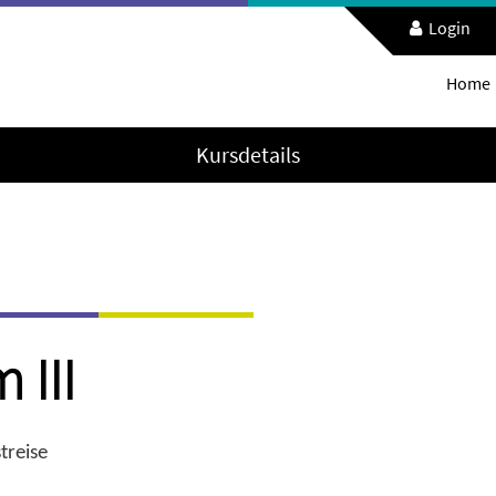
Login
Home
Kursdetails
 III
treise