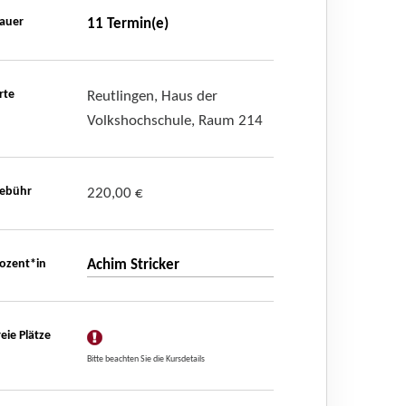
auer
11 Termin(e)
rte
Reutlingen, Haus der
Volkshochschule, Raum 214
ebühr
220,00 €
ozent*in
Achim Stricker
reie Plätze
Bitte beachten Sie die Kursdetails