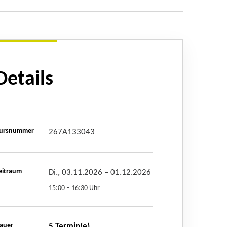
Details
ursnummer
267A133043
eitraum
Di., 03.11.2026
– 01.12.2026
15:00 – 16:30 Uhr
auer
5 Termin(e)