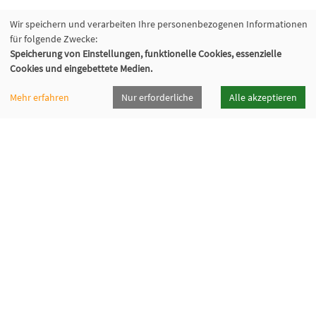
Wir speichern und verarbeiten Ihre personenbezogenen Informationen
für folgende Zwecke:
Speicherung von Einstellungen, funktionelle Cookies, essenzielle
Cookies und eingebettete Medien.
vhsrt · Volkshochschule Reutlingen GmbH
Mehr erfahren
Nur erforderliche
Alle akzeptieren
Spendhausstraße 6 | 72764 Reutlingen
+49 7121 336-0
+49 7121 336-222
info@vhsrt.de
Widerrufsformular
Programmheft
Downloads