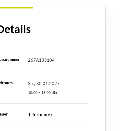
Details
ursnummer
267A133104
eitraum
Sa., 30.01.2027
10:00 – 13:00 Uhr
auer
1 Termin(e)