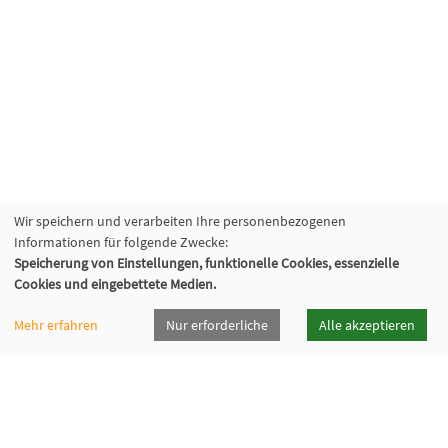
Wir speichern und verarbeiten Ihre personenbezogenen
Informationen für folgende Zwecke:
Speicherung von Einstellungen, funktionelle Cookies, essenzielle
Cookies und eingebettete Medien.
vhsrt · Volkshochschule Reutlingen GmbH
Mehr erfahren
Nur erforderliche
Alle akzeptieren
Spendhausstraße 6 | 72764 Reutlingen
+49 7121 336-0
+49 7121 336-222
info@vhsrt.de