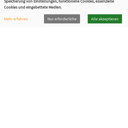
Speicherung von Einstellungen, funktionelle Cookies, essenzielle
Cookies und eingebettete Medien.
Mehr erfahren
Nur erforderliche
Alle akzeptieren
vhsrt · Volkshochschule Reutlingen GmbH
Spendhausstraße 6 | 72764 Reutlingen
+49 7121 336-0
+49 7121 336-222
info@vhsrt.de
Widerrufsformular
Programmheft