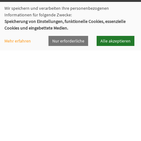
Wir speichern und verarbeiten Ihre personenbezogenen
Informationen für folgende Zwecke:
vhsrt · Volkshochschule Reutlingen GmbH
Speicherung von Einstellungen, funktionelle Cookies, essenzielle
Cookies und eingebettete Medien.
Spendhausstraße 6 | 72764 Reutlingen
+49 7121 336-0
Mehr erfahren
Nur erforderliche
Alle akzeptieren
+49 7121 336-222
info@vhsrt.de
Widerrufsformular
Programmheft
Downloads
Öffnungszeiten