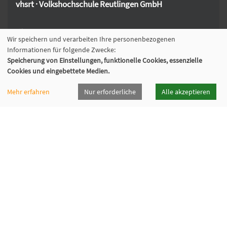
vhsrt · Volkshochschule Reutlingen GmbH
Spendhausstraße 6 | 72764 Reutlingen
Wir speichern und verarbeiten Ihre personenbezogenen
+49 7121 336-0
Informationen für folgende Zwecke:
+49 7121 336-222
Speicherung von Einstellungen, funktionelle Cookies, essenzielle
info@vhsrt.de
Cookies und eingebettete Medien.
Mehr erfahren
Nur erforderliche
Alle akzeptieren
Widerrufsformular
Programmheft
Downloads
Öffnungszeiten
Cookie Einstellungen