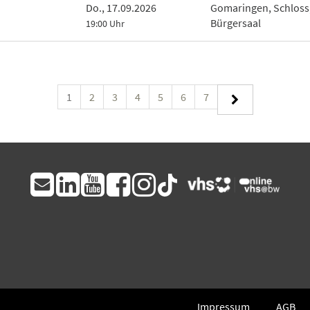
Do., 17.09.2026
Gomaringen, Schloss
Bürgersaal
19:00 Uhr
1
2
3
4
5
6
7
Impressum
AGB