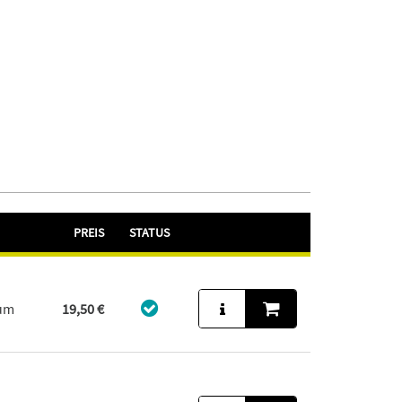
PREIS
STATUS
aum
19,50 €