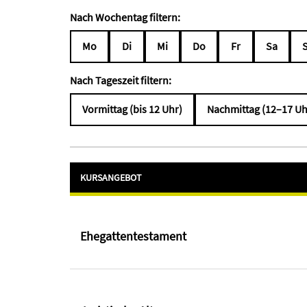
Nach Wochentag filtern:
Mo
Di
Mi
Do
Fr
Sa
Nach Tageszeit filtern:
Vormittag (bis 12 Uhr)
Nachmittag (12–17 Uh
KURSANGEBOT
Ehegattentestament