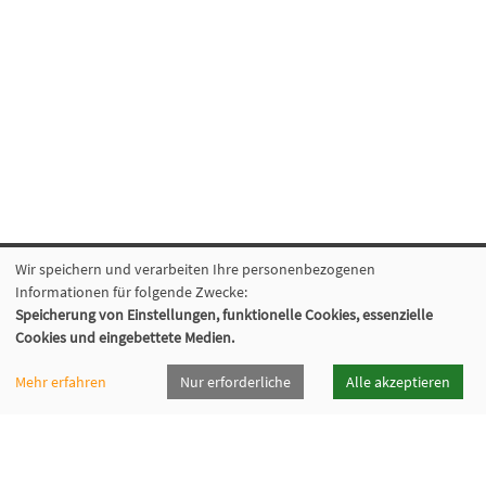
Wir speichern und verarbeiten Ihre personenbezogenen
Informationen für folgende Zwecke:
Speicherung von Einstellungen, funktionelle Cookies, essenzielle
vhsrt · Volkshochschule Reutlingen GmbH
Cookies und eingebettete Medien.
Spendhausstraße 6 | 72764 Reutlingen
Mehr erfahren
Nur erforderliche
Alle akzeptieren
+49 7121 336-0
+49 7121 336-222
info@vhsrt.de