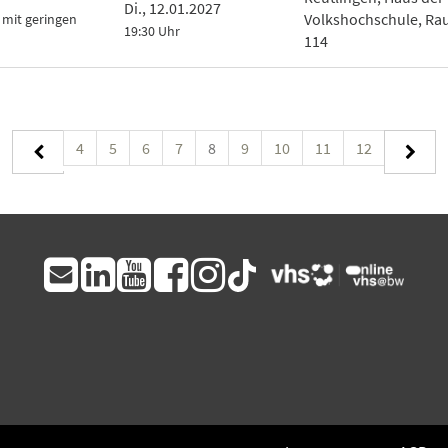
Di., 12.01.2027
Volkshochschule, R
 mit geringen
19:30 Uhr
114
4
5
6
7
8
9
10
11
12