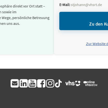
E-Mail:
stjohann@vhsrt.de
häre direkt vor Ort statt –
n sowie im
e Wege, persönliche Betreuung
nen uns aus.
Zu den Ku
Zur Website 