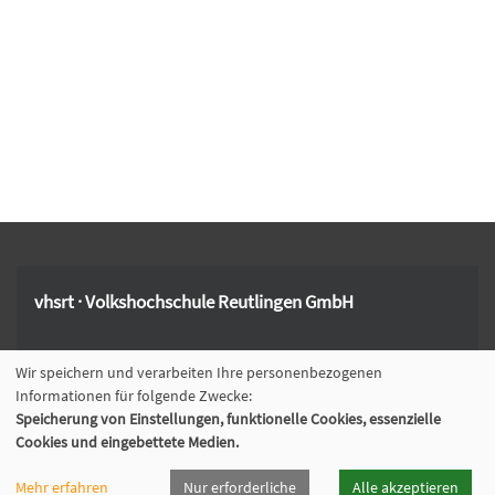
vhsrt · Volkshochschule Reutlingen GmbH
Spendhausstraße 6 | 72764 Reutlingen
Wir speichern und verarbeiten Ihre personenbezogenen
+49 7121 336-0
Informationen für folgende Zwecke:
+49 7121 336-222
Speicherung von Einstellungen, funktionelle Cookies, essenzielle
info@vhsrt.de
Cookies und eingebettete Medien.
Mehr erfahren
Nur erforderliche
Alle akzeptieren