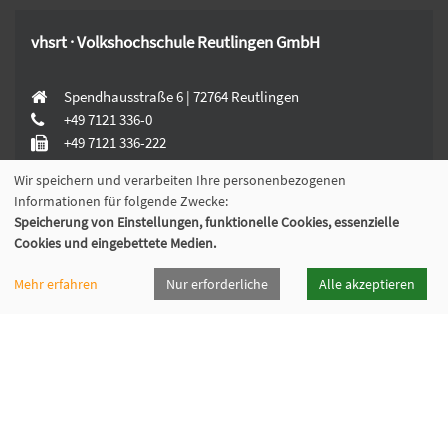
vhsrt · Volkshochschule Reutlingen GmbH
Spendhausstraße 6 | 72764 Reutlingen
+49 7121 336-0
+49 7121 336-222
info@vhsrt.de
Wir speichern und verarbeiten Ihre personenbezogenen
Informationen für folgende Zwecke:
Speicherung von Einstellungen, funktionelle Cookies, essenzielle
Widerrufsformular
Cookies und eingebettete Medien.
Mehr erfahren
Nur erforderliche
Alle akzeptieren
Programmheft
Downloads
Öffnungszeiten