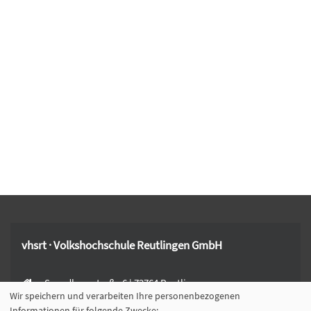
vhsrt · Volkshochschule Reutlingen GmbH
Spendhausstraße 6 | 72764 Reutlingen
Wir speichern und verarbeiten Ihre personenbezogenen
+49 7121 336-0
Informationen für folgende Zwecke: