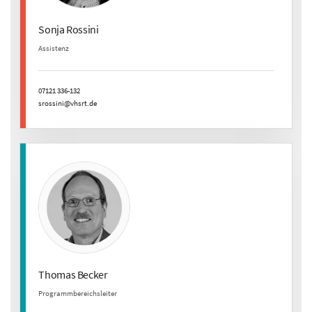
Sonja Rossini
Assistenz
07121 336-132
srossini@vhsrt.de
Thomas Becker
Programmbereichsleiter