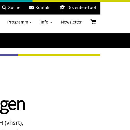
Suche
Kontakt
Dozenten-Tool
Programm
Info
Newsletter
ngen
 (vhsrt),