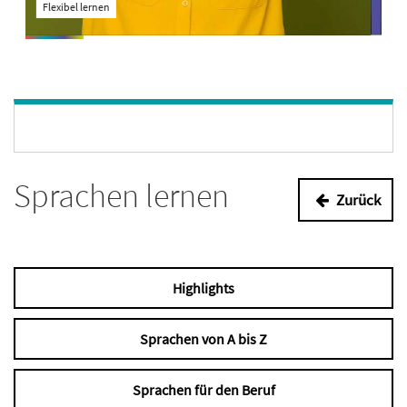
Flexibel lernen
A
Sprachen lernen
Zurück
Highlights
Sprachen von A bis Z
Sprachen für den Beruf