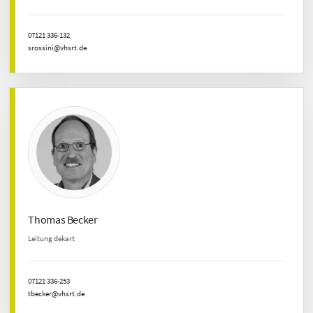
07121 336-132
srossini@vhsrt.de
Thomas Becker
Leitung dekart
07121 336-253
tbecker@vhsrt.de