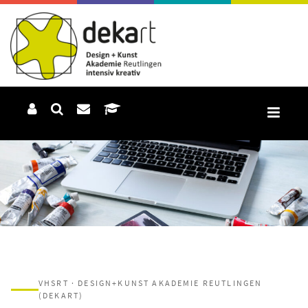
VHSRT · DESIGN+KUNST AKADEMIE REUTLINGEN
(DEKART)