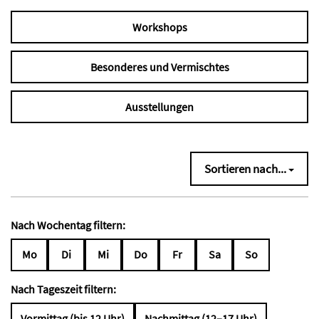
Workshops
Besonderes und Vermischtes
Ausstellungen
Sortieren nach...
Nach Wochentag filtern:
Mo
Di
Mi
Do
Fr
Sa
So
Nach Tageszeit filtern:
Vormittag (bis 12 Uhr)
Nachmittag (12–17 Uhr)