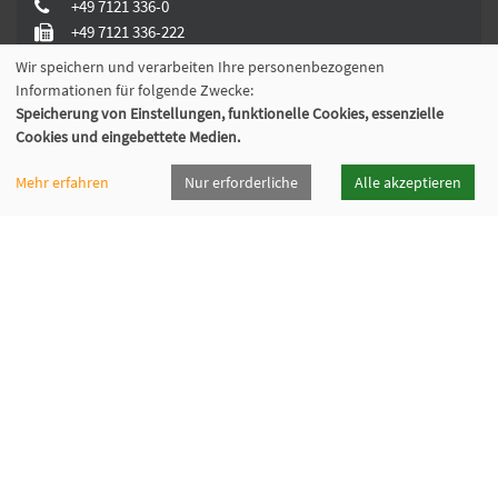
+49 7121 336-0
+49 7121 336-222
info@vhsrt.de
Wir speichern und verarbeiten Ihre personenbezogenen
Informationen für folgende Zwecke:
Speicherung von Einstellungen, funktionelle Cookies, essenzielle
Cookies und eingebettete Medien.
Widerrufsformular
Mehr erfahren
Nur erforderliche
Alle akzeptieren
Programmheft
Downloads
Öffnungszeiten
Cookie Einstellungen
© 2026 Kubus Software GmbH