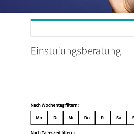
Einstufungsberatung
Nach Wochentag filtern:
Mo
Di
Mi
Do
Fr
Sa
Nach Tageszeit filtern: