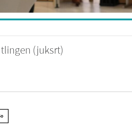
lingen (juksrt)
So