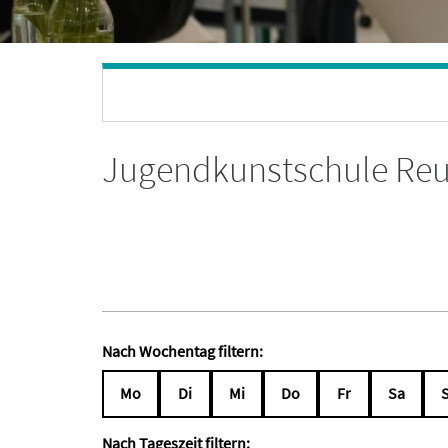
Jugendkunstschule Reut
Nach Wochentag filtern:
Mo
Di
Mi
Do
Fr
Sa
Nach Tageszeit filtern: