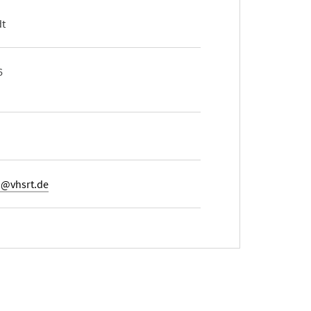
dt
6
@vhsrt.de