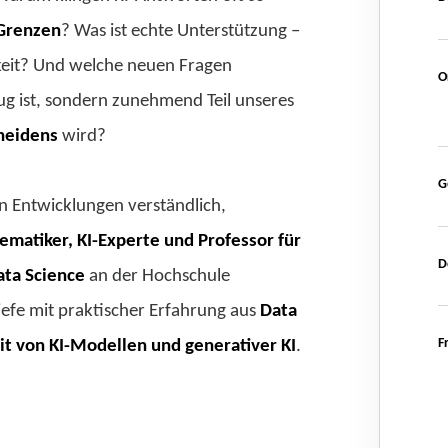
 Grenzen
? Was ist echte Unterstützung –
keit? Und welche neuen Fragen
O
g ist, sondern zunehmend Teil unseres
cheidens
wird?
G
en Entwicklungen verständlich,
matiker, KI-Experte und Professor für
D
ata Science
an der Hochschule
iefe mit praktischer Erfahrung aus
Data
F
it von KI-Modellen und generativer KI
.