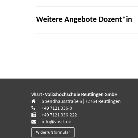
Weitere Angebote Dozent*in
vhsrt · Volkshochschule Reutlingen GmbH
Spendhausstraße 6 | 72764 Reutlingen
+49 7121 336-0
+49 7121 336-222
info@vhsrt.de
Widerrufsformular