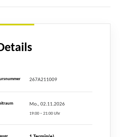
Details
ursnummer
267A211009
eitraum
Mo., 02.11.2026
19:00 – 21:00 Uhr
auer
1 Termin(e)