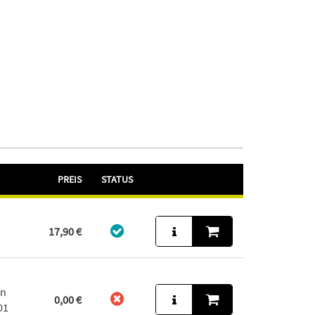
PREIS
STATUS
17,90 €
in
0,00 €
01