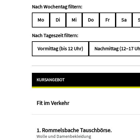
Nach Wochentag filtern:
Mo
Di
Mi
Do
Fr
Sa
Nach Tageszeit filtern:
Vormittag (bis 12 Uhr)
Nachmittag (12–17 Uh
KURSANGEBOT
Fit im Verkehr
1. Rommelsbache Tauschbörse.
Wolle und Damenbekleidung